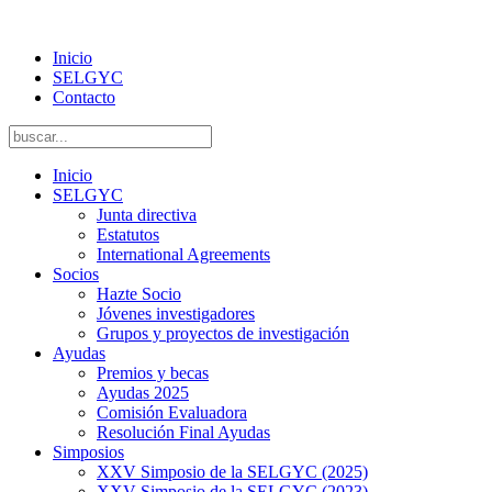
Inicio
SELGYC
Contacto
Inicio
SELGYC
Junta directiva
Estatutos
International Agreements
Socios
Hazte Socio
Jóvenes investigadores
Grupos y proyectos de investigación
Ayudas
Premios y becas
Ayudas 2025
Comisión Evaluadora
Resolución Final Ayudas
Simposios
XXV Simposio de la SELGYC (2025)
XXV Simposio de la SELGYC (2023)